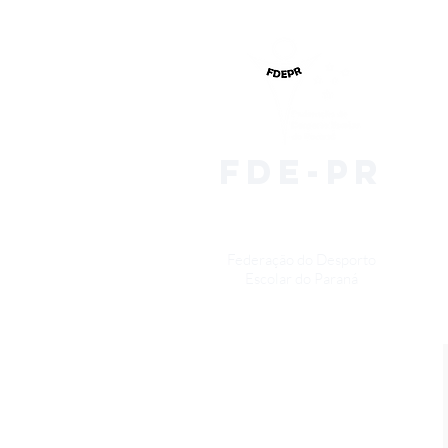
fde-pr
Federação do Desporto
Escolar do Paraná