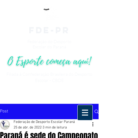
fde-pr
Federação do Desporto
Escolar do Paraná
Filiada à Confederação Brasileira do Desporto
Escolar - CBDE
Post
Federação de Desporto Escolar Paraná
25 de abr. de 2022
3 min de leitura
Paraná é sede do Campeonato