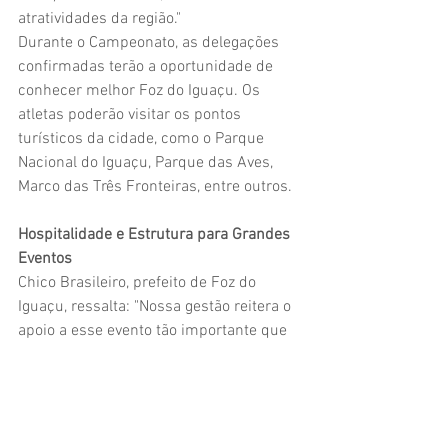
atratividades da região." 
Durante o Campeonato, as delegações 
confirmadas terão a oportunidade de 
conhecer melhor Foz do Iguaçu. Os 
atletas poderão visitar os pontos 
turísticos da cidade, como o Parque 
Nacional do Iguaçu, Parque das Aves, 
Marco das Três Fronteiras, entre outros.  
Hospitalidade e Estrutura para Grandes 
Eventos
Chico Brasileiro, prefeito de Foz do 
Iguaçu, ressalta: "Nossa gestão reitera o 
apoio a esse evento tão importante que 
nossa cidade sediará. Foz do Iguaçu é 
uma cidade grande e bem estruturada e 
onde todos os setores da nossa 
prefeitura estão preparados e dispostos 