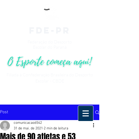
fde-pr
Federação do Desporto
Escolar do Paraná
Filiada à Confederação Brasileira do Desporto
Escolar - CBDE
Post
comunicacao6542
31 de mai. de 2021
2 min de leitura
Mais de 90 atletas e 53