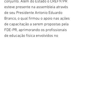
conjunto. Além do Estado o CREF9/PR 
esteve presente na assembleia através 
de seu Presidente Antonio Eduardo 
Branco, o qual firmou o apoio nas ações 
de capacitação a serem propostas pela 
FDE-PR, aprimorando os profissionais 
de educação física envolvidos no 
desporto escolar. 
Falando ainda em parcerias, o 
Presidente da FDE-PR, falou sobre a 
parceria da FDE-PR junto a Centro 
Educacional Católica de Santa Catarina, 
que está oferencendo 20% de desconto 
aos filiados da FDE-PR que queiram 
fazer a pós-graduação em Gestão do 
Esporte e Direito Esportivo, os filiados 
interessados devem enviar um email 
para fdepr@fdepr.com, solicitando 