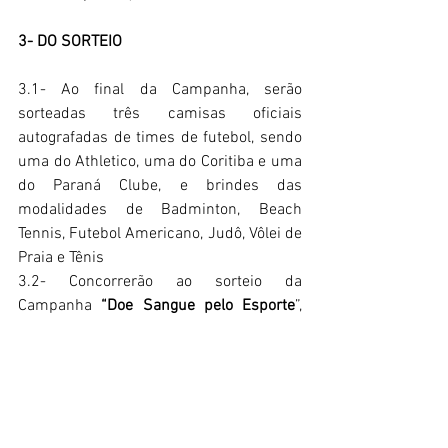
3- DO SORTEIO 
3.1- Ao final da Campanha, serão 
sorteadas três camisas oficiais 
autografadas de times de futebol, sendo 
uma do Athletico, uma do Coritiba e uma 
do Paraná Clube, e brindes das 
modalidades de Badminton, Beach 
Tennis, Futebol Americano, Judô, Vôlei de 
Praia e Tênis
3.2- Concorrerão ao sorteio da 
Campanha 
“Doe Sangue pelo Esporte
”, 
CÓDIGO 
39
, os doadores que 
preencherem a lista da Campanha Doe 
Sangue Pelo Esporte que estará na 
recepção dos bancos de sangue do 
HEMEPAR e BIOBANCO no dia em que 