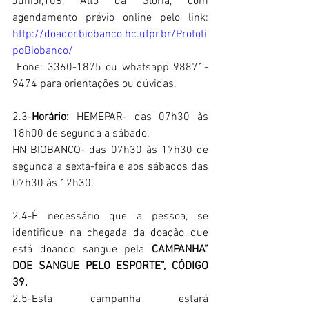
Júnior,108, Alto da Glória, com 
agendamento prévio online pelo link:  
http://doador.biobanco.hc.ufpr.br/Prototi
poBiobanco/
 Fone: 3360-1875 ou whatsapp 98871- 
9474 para orientações ou dúvidas.
2.3-
Horário: 
HEMEPAR- das 07h30 às 
18h00 de segunda a sábado.
HN BIOBANCO- das 07h30 às 17h30 de 
segunda a sexta-feira e aos sábados das 
07h30 às 12h30.
2.4-É necessário que a pessoa, se 
identifique na chegada da doação que 
está doando sangue pela 
CAMPANHA” 
DOE SANGUE PELO ESPORTE”, CÓDIGO 
39. 
2.5-Esta campanha estará 