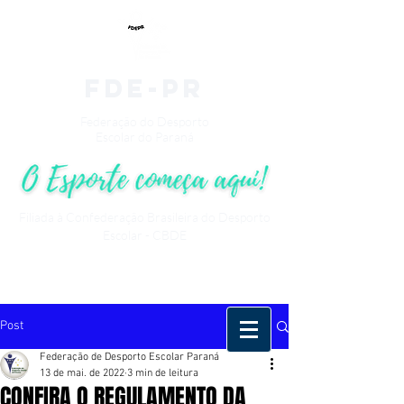
fde-pr
Federação do Desporto
Escolar do Paraná
Filiada à Confederação Brasileira do Desporto
Escolar - CBDE
Post
Federação de Desporto Escolar Paraná
13 de mai. de 2022
3 min de leitura
CONFIRA O REGULAMENTO DA