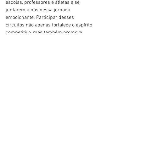
escolas, professores e atletas a se 
juntarem a nós nessa jornada 
emocionante. Participar desses 
circuitos não apenas fortalece o espírito 
competitivo, mas também promove 
valores como trabalho em equipe, 
respeito e superação. Juntos, vamos 
fazer dos Circuitos Escolares de 2024 
uma celebração do esporte, da 
juventude e do potencial humano. Venha 
fazer parte dessa história!
Ver tudo
Posts recentes