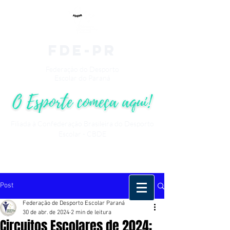
fde-pr
Federação do Desporto
Escolar do Paraná
Filiada à Confederação Brasileira do Desporto
Escolar - CBDE
Post
Federação de Desporto Escolar Paraná
30 de abr. de 2024
2 min de leitura
Circuitos Escolares de 2024: