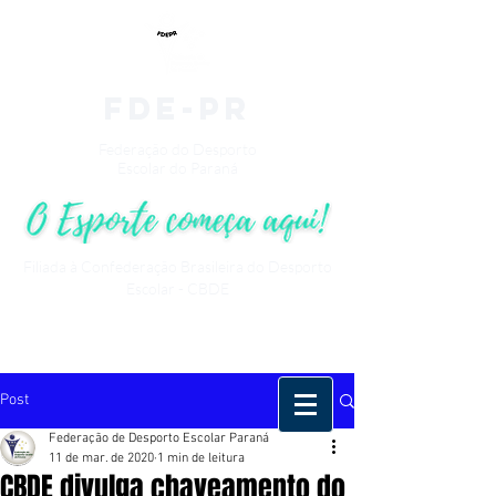
fde-pr
Federação do Desporto
Escolar do Paraná
Filiada à Confederação Brasileira do Desporto
Escolar - CBDE
Post
Federação de Desporto Escolar Paraná
11 de mar. de 2020
1 min de leitura
CBDE divulga chaveamento do