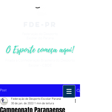
fde-pr
Federação do Desporto
Escolar do Paraná
Filiada à Confederação Brasileira do Desporto
Escolar - CBDE
Post
Federação de Desporto Escolar Paraná
30 de jan. de 2022
1 min de leitura
Campeonato Paranaense