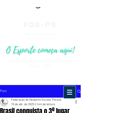
fde-pr
Federação do Desporto
Escolar do Paraná
Filiada à Confederação Brasileira do Desporto
Escolar - CBDE
Post
Federação de Desporto Escolar Paraná
15 de abr. de 2025
2 min de leitura
Brasil conquista o 3º lugar