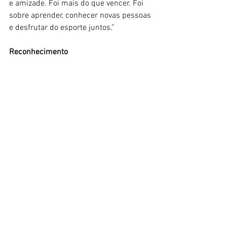
e amizade. Foi mais do que vencer. Foi 
sobre aprender, conhecer novas pessoas 
e desfrutar do esporte juntos.”
Reconhecimento
A Gymnasiade 2025 mostrou ao mundo 
a força do Brasil no esporte escolar. E, 
mais uma vez, o Paraná provou ser um 
celeiro de talentos e grandes histórias.
Parabéns a cada atleta, técnico, 
dirigente, instituição e família envolvida. 
Essa conquista é de todos nós!