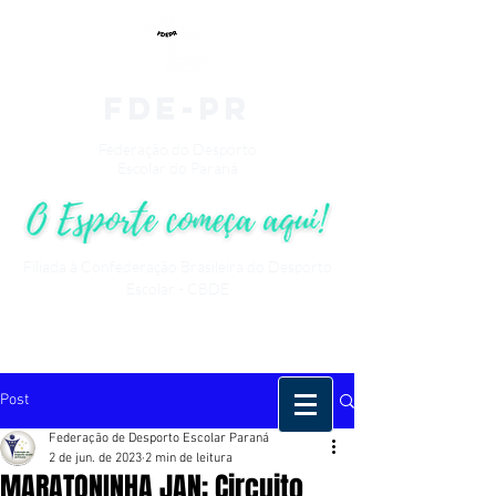
fde-pr
Federação do Desporto
Escolar do Paraná
Filiada à Confederação Brasileira do Desporto
Escolar - CBDE
Post
Federação de Desporto Escolar Paraná
2 de jun. de 2023
2 min de leitura
MARATONINHA JAN: Circuito