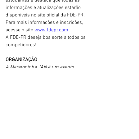
estudantes e destaca que todas as 
informações e atualizações estarão 
disponíveis no site oficial da FDE-PR.
Para mais informações e inscrições, 
acesse o site 
www.fdepr.com
A FDE-PR deseja boa sorte a todos os 
competidores!
ORGANIZAÇÃO
A Maratoninha JAN é um evento 
esportivo escolar de realização da 
Federação do Desporto Escolar Do 
Paraná @fdepr em parceria com a 
@esportepr através dos Jogos de 
Aventura e Natureza e conta com o apoio 
da @usplat.br, @prefeituralondrina e 
@fellondrina.
Para mais informações e inscrições, 
acesse o site www.fdepr.com