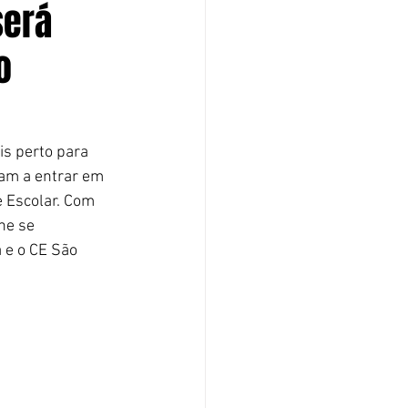
será
o
is perto para 
ram a entrar em 
 Escolar. Com 
ne se 
 e o CE São 