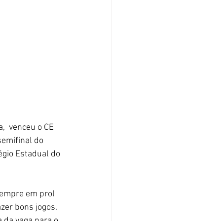
,  venceu o CE 
emifinal do 
égio Estadual do 
sempre em prol 
zer bons jogos. 
 da vaga para o 