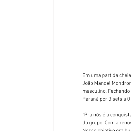
Em uma partida cheia 
João Manoel Mondrone,
masculino. Fechando a
Paraná por 3 sets a 0 
“Pra nós é a conquis
do grupo. Com a renov
Nosso objetivo era b