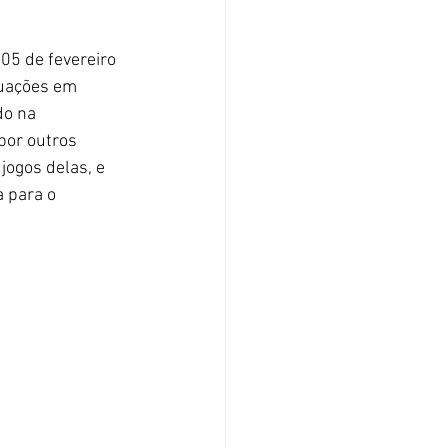
05 de fevereiro 
tuações em 
do na 
por outros 
ogos delas, e 
 para o 