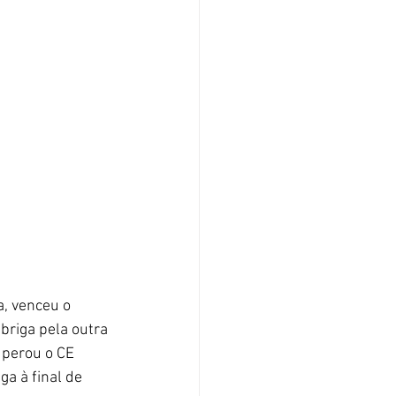
, venceu o 
 briga pela outra 
uperou o CE 
a à final de 