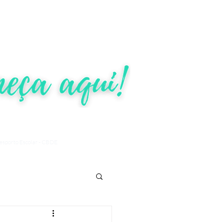
ÕES
TRANSPARÊNCIA
More
Desporto Escolar - CBDE