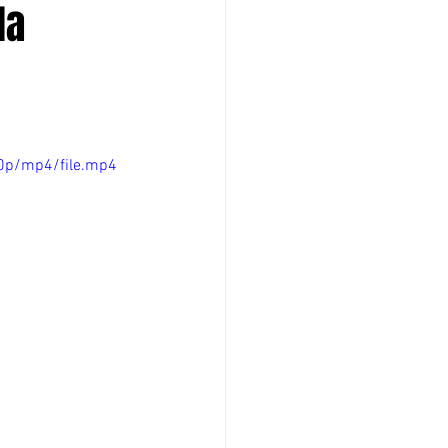
da
0p/mp4/file.mp4