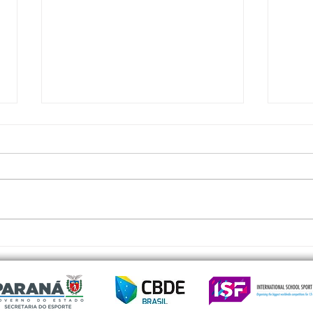
Confira a Convocação do Estado
3ª Et
do Paraná para os Jogos
Taek
Escolares Sul - Americanos
450 a