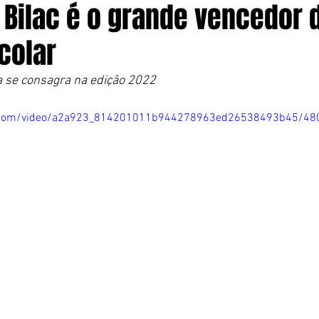
 Bilac é o grande vencedor 
colar
a se consagra na edição 2022
tic.com/video/a2a923_814201011b944278963ed26538493b45/48