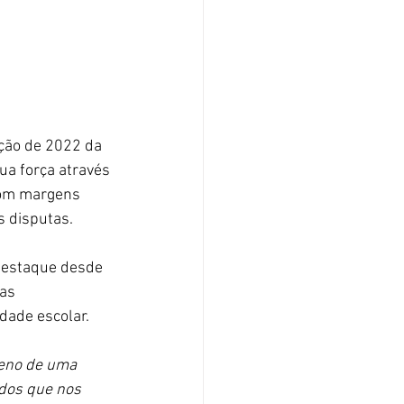
ção de 2022 da 
a força através 
com margens 
s disputas.
destaque desde 
as 
dade escolar.
ueno de uma 
dos que nos 