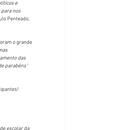
íticos e 
 para nos 
aulo Penteado, 
foram o grande 
mas 
jamento das 
 de parabéns"
cipantes!
de escolar da 