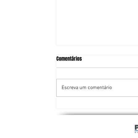
Comentários
Escreva um comentário
Taekwondo escolar fortalece
talentos e consagra campeões
no Paraná