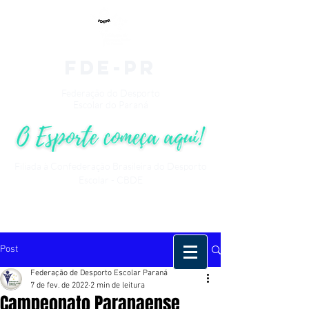
fde-pr
Federação do Desporto
Escolar do Paraná
Filiada à Confederação Brasileira do Desporto
Escolar - CBDE
Post
Federação de Desporto Escolar Paraná
7 de fev. de 2022
2 min de leitura
Campeonato Paranaense