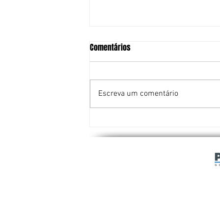
Comentários
Escreva um comentário
Taekwondo escolar fortalece
talentos e consagra campeões
no Paraná