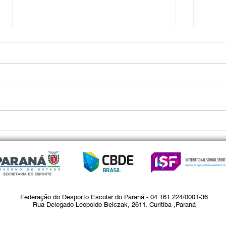
Confira a Convocação do Estado
3ª Et
do Paraná para os Jogos
Taek
Escolares Sul - Americanos
450 a
Federação do Desporto Escolar do Paraná - 04.161.224/0001-36
Rua Delegado Leopoldo Belczak, 2611. Curitiba ,Paraná