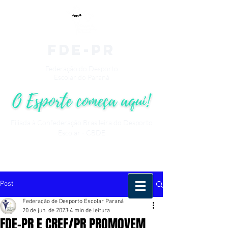
fde-pr
Federação do Desporto
Escolar do Paraná
Filiada à Confederação Brasileira do Desporto
Escolar - CBDE
Post
Federação de Desporto Escolar Paraná
20 de jun. de 2023
4 min de leitura
FDE-PR E CREF/PR PROMOVEM