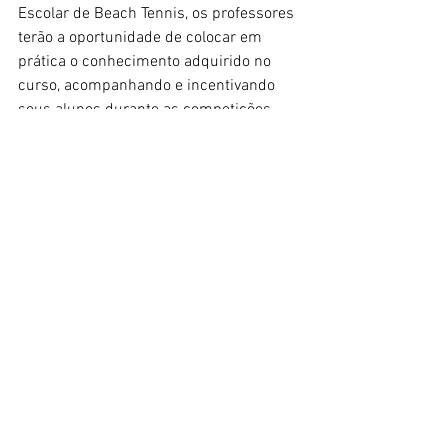
Escolar de Beach Tennis, os professores 
terão a oportunidade de colocar em 
prática o conhecimento adquirido no 
curso, acompanhando e incentivando 
seus alunos durante as competições. 
Essa vivência prática fortalece o espírito 
esportivo, a cooperação e o trabalho em 
equipe dos estudantes.
5. Networking e troca de experiências: O 
curso permitirá que os professores 
estabeleçam conexões com outros 
profissionais da área, criando uma rede 
de troca de experiências e aprendizado 
contínuo. Essa interação com colegas e 
especialistas no beach tennis contribui 
para o enriquecimento profissional e 
aprimoramento das práticas 
pedagógicas.